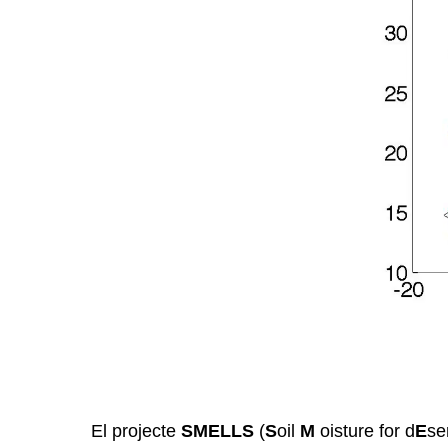
El projecte
SMELLS
(
S
oil
M
oisture for d
E
se