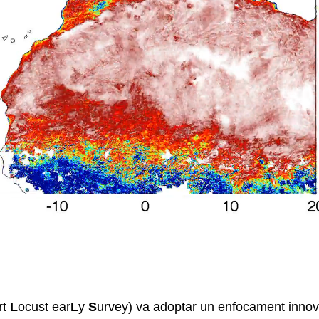
rt
L
ocust ear
L
y
S
urvey) va adoptar un enfocament inno