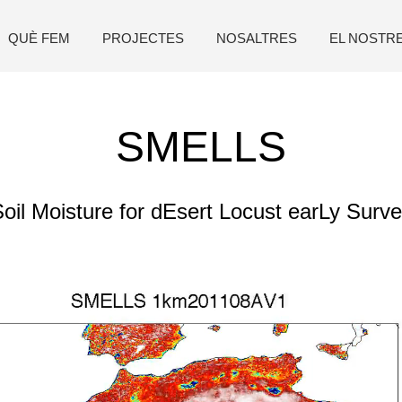
QUÈ FEM
PROJECTES
NOSALTRES
EL NOSTR
SMELLS
oil Moisture for dEsert Locust earLy Surv